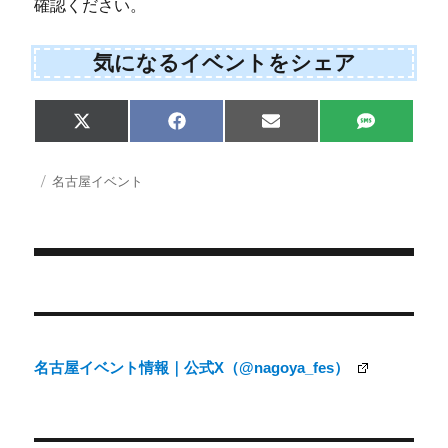
確認ください。
気になるイベントをシェア
Share
Share
Share
Share
X
F
E
S
on
on
on
on
(
a
m
M
T
c
a
S
w
e
i
投
カ
名古屋イベント
i
b
l
稿
テ
t
o
日:
ゴ
t
o
e
k
リ
r
ー
)
投
稿
ナ
名古屋イベント情報｜公式X（@nagoya_fes）
ビ
ゲ