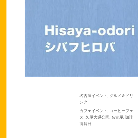
投
カ
名古屋イベント
,
グルメ＆ドリ
稿
テ
ンク
日:
ゴ
タ
カフェイベント
,
コーヒーフェ
リ
グ
ス
,
久屋大通公園
,
名古屋
,
珈琲
ー
博覧日