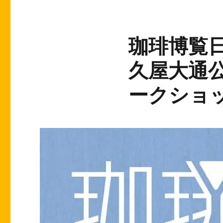
珈琲博覧日
久屋大通
ークショ