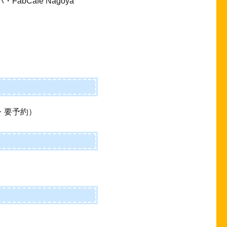
FabCafe Nagoya
料・要予約）