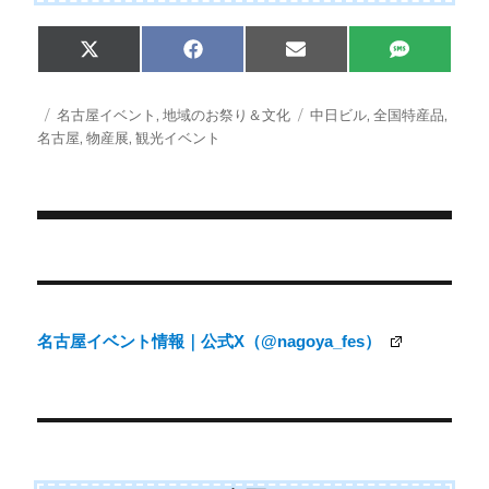
Share
Share
Share
Share
X
F
E
S
on
on
on
on
(
a
m
M
T
c
a
S
w
e
i
投
カ
タ
名古屋イベント
,
地域のお祭り＆文化
中日ビル
,
全国特産品
,
i
b
l
稿
テ
グ
名古屋
,
物産展
,
観光イベント
t
o
日:
ゴ
t
o
e
k
リ
r
ー
)
投
稿
ナ
名古屋イベント情報｜公式X（@nagoya_fes）
ビ
ゲ
ー
シ