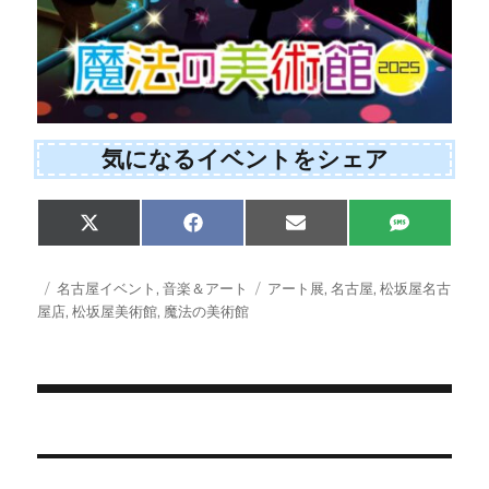
気になるイベントをシェア
Share
Share
Share
Share
X
F
E
S
on
on
on
on
(
a
m
M
T
c
a
S
w
e
i
投
カ
タ
名古屋イベント
,
音楽＆アート
アート展
,
名古屋
,
松坂屋名古
i
b
l
稿
テ
グ
屋店
,
松坂屋美術館
,
魔法の美術館
t
o
日:
ゴ
t
o
e
k
リ
r
ー
)
投
稿