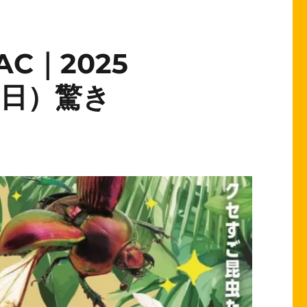
C｜2025
（日）驚き