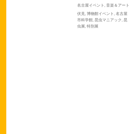
投
カ
名古屋イベント
,
音楽＆アート
稿
テ
タ
伏見
,
博物館イベント
,
名古屋
日:
ゴ
グ
市科学館
,
昆虫マニアック
,
昆
リ
虫展
,
特別展
ー