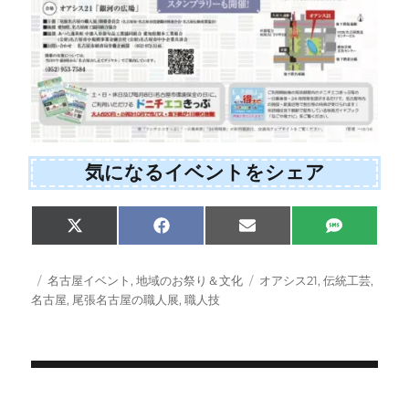
気になるイベントをシェア
Share
Share
Share
Share
X
F
E
S
on
on
on
on
(
a
m
M
T
c
a
S
w
e
i
投
カ
タ
名古屋イベント
,
地域のお祭り＆文化
オアシス21
,
伝統工芸
,
i
b
l
稿
テ
グ
名古屋
,
尾張名古屋の職人展
,
職人技
t
o
日:
ゴ
t
o
e
k
リ
r
ー
)
投