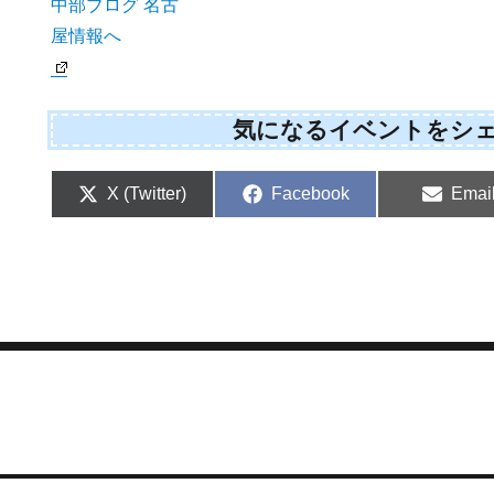
気になるイベントをシ
Share
Share
Shar
X (Twitter)
Facebook
Emai
on
on
on