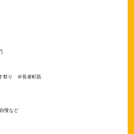
”]
びす祭り ＠長者町筋
自慢など