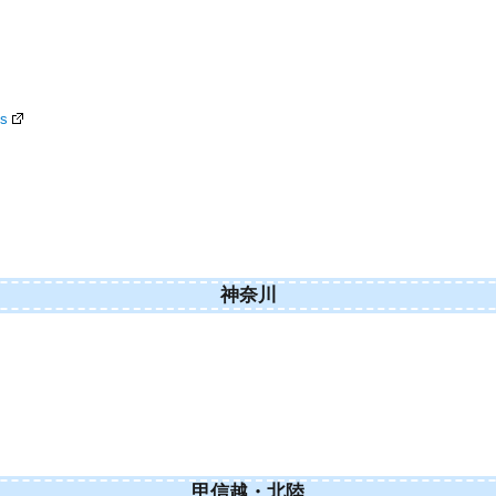
ls
神奈川
甲信越・北陸