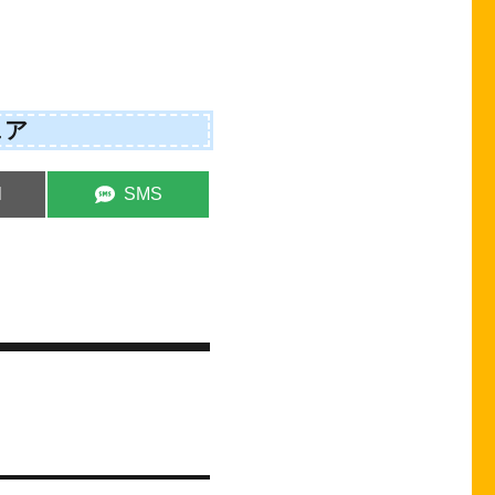
ェア
e
Share
l
SMS
on