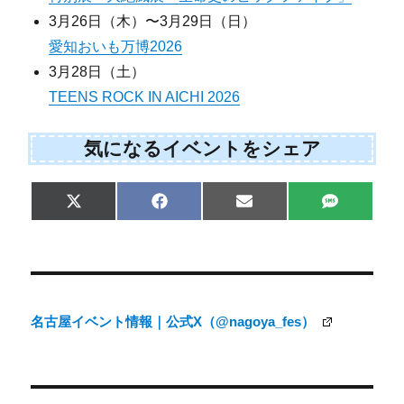
3月26日（木）〜3月29日（日）
愛知おいも万博2026
3月28日（土）
TEENS ROCK IN AICHI 2026
気になるイベントをシェア
Share
Share
Share
Share
X
F
E
S
on
on
on
on
(
a
m
M
T
c
a
S
w
e
i
i
b
l
t
o
t
o
e
k
名古屋イベント情報｜公式X（@nagoya_fes）
r
)